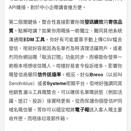
API連接，對於中小企嚟講會幾方便。
第二個關鍵係，整合性直接影響你嘅
發送績效
同
寄信品
質
。點解咁講？如果你用嘅係一啲獨立、難同其他系統
溝通嘅
EDM 工具
，你好有可能要靠手動上傳CSV檔去
發信，咁就好容易因為名單冇及時清理活躍用戶，或者
冇同你網站嘅「取消訂閱」功能同步，而導致你發畀一
啲根本唔想收信嘅人。咁樣好易會令投訴增多，影響你
嘅發信商譽同
信件送達率
。相反，好似
Brevo
（以前叫
Sendinblue）或者
Systeme
呢類平台，佢哋好強調同其
他銷售漏斗工具嘅整合，可以確保名單嘅狀態（例如活
躍、退訂、投訴）係實時更新，從而保護你個發信IP同
域名嘅信譽，等你可以穩定咁將
電子報
送入客人嘅主要
收件匣，而唔係垃圾郵件箱。