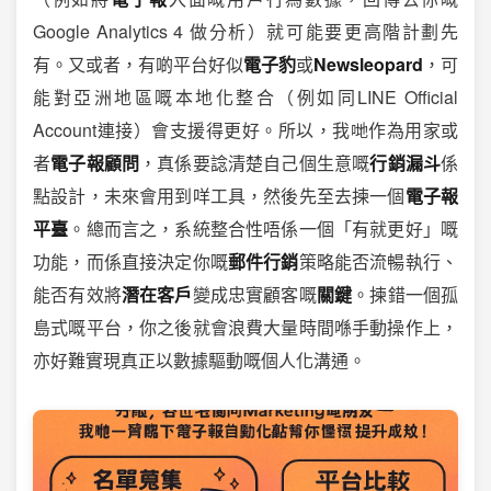
Google Analytics 4 做分析）就可能要更高階計劃先
有。又或者，有啲平台好似
電子豹
或
Newsleopard
，可
能對亞洲地區嘅本地化整合（例如同LINE Official
Account連接）會支援得更好。所以，我哋作為用家或
者
電子報顧問
，真係要諗清楚自己個生意嘅
行銷漏斗
係
點設計，未來會用到咩工具，然後先至去揀一個
電子報
平臺
。總而言之，系統整合性唔係一個「有就更好」嘅
功能，而係直接決定你嘅
郵件行銷
策略能否流暢執行、
能否有效將
潛在客戶
變成忠實顧客嘅
關鍵
。揀錯一個孤
島式嘅平台，你之後就會浪費大量時間喺手動操作上，
亦好難實現真正以數據驅動嘅個人化溝通。