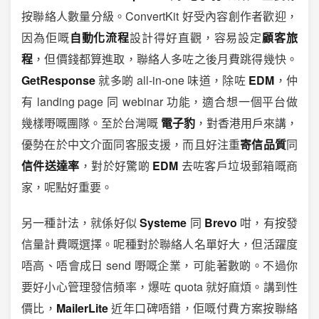
按聯絡人數量分級。ConvertKit 好受內容創作者歡迎，
因為佢嘅
自動化流程
設計得好直觀，容易設定
顧客旅
程
，但價錢都算進取，聯絡人多咗之後月費跳得幾快。
GetResponse
就多啲 all-in-one 味道，除咗
EDM
，仲
有 landing page 同 webinar 功能，適合想一個平台做
幾樣嘢嘅團隊。至於台灣嘅
電子豹
，對香港用戶來講，
優勢在於中文介面同客服支援，而且好注重
寄信品質
同
信件送達率
，對於好驚啲
EDM
去咗客戶垃圾郵箱嘅商
家，呢點好重要。
另一種計法，就係好似
Systeme
同
Brevo
咁，有按發
信量計費嘅選擇。呢種對於聯絡人名單好大，但活躍度
唔高、唔會成日 send 嘢嘅企業，可能著數啲。不過你
要好小心管理發信頻率，爆咗 quota 就好麻煩。講到性
價比，
MailerLite
近年口碑唔錯，佢嘅付費方案按聯絡