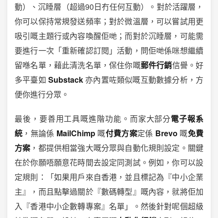
動）、沉睡層（超過90日冇任何互動）。對於活躍層，
你可以保持常規發送頻率；對於微溫層，可以嘗試用更
吸引嘅主題行或內容喚醒佢哋；而對於沉睡層，可能需
要進行一次「重新確認訂閱」活動，問佢哋係咪想繼續
留喺名單，藉此清洗名單，保住你嘅
郵件行銷
信譽。好
多平臺如
Substack
亦內置咗類似嘅互動數據分析，方
便你進行分眾。
最後，要善用工具嘅進階功能。而家大部分
電子報系
統
，無論係
MailChimp
嘅
付費方案
定係
Brevo
嘅
免費
方案
，都提供相當強大嘅分眾與自動化規則設定。關鍵
在於你願唔願意花時間去設定同測試。例如，你可以設
定規則：「如果用戶來自香港，並且標記為『中小企業
主』，而且點擊過關於『數碼轉型』嘅內容，就將佢加
入『香港中小企數轉專案』名單」。然後針對呢個超級