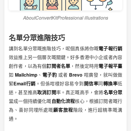
AboutConvertKitProfessional illustrations
名單分眾進階技巧
講到名單分眾嘅進階技巧，呢個真係將你嘅
電子報行銷
效益推上另一個層次嘅關鍵。好多香港中小企或者內容
創作者，以為有個
訂閱者名單
，然後定時用
電子報平臺
如
Mailchimp
、
電子豹
或者
Brevo
咁廣發，就叫做做
緊
Email行銷
。但係咁樣好容易令到
開信率
同
轉換率
低
迷，甚至推高
取消訂閱
率。真正嘅高手，會將
名單分眾
當成一個持續優化嘅
自動化流程
核心，根據訂閱者嘅行
為、喜好同埋所處嘅
顧客旅程
階段，進行超精準嘅溝
通。