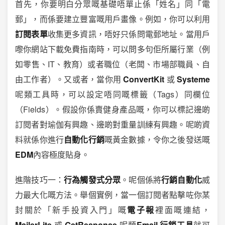
首先，你要明白分眾嘅基礎唔單止係「姓名」同「電
郵」，而係要建立豐富嘅用戶畫像。例如，你可以利用
訂閱表單
收集更多資訊，唔好只係問電郵地址。當用戶
嚟你網站下載免費指南時，可以問多句佢所屬行業（例
如零售、IT、教育）或者職位（老闆、市場部職員、自
由工作者）。又或者，當你用
ConvertKit
或
Systeme
呢類工具時，可以設定唔同嘅標籤（Tags）同欄位
（Fields）。假設你係賣健身產品嘅，你可以標記邊啲
訂閱者對瑜伽有興趣、邊啲對重量訓練有興趣。呢啲資
料就係你進行
自動化行銷
嘅黃金數據，令你之後發送嘅
EDM
內容極度貼身。
進階技巧一：
行為觸發式分眾
。呢個係將
行銷自動化
威
力最大化嘅方法。舉個實例，當一個訂閱者點擊咗你某
封關於「新手投資入門」嘅
電子報
裡面嘅連結，
MailerLite
或
GetResponse
呢類
Email 行銷工具
就可