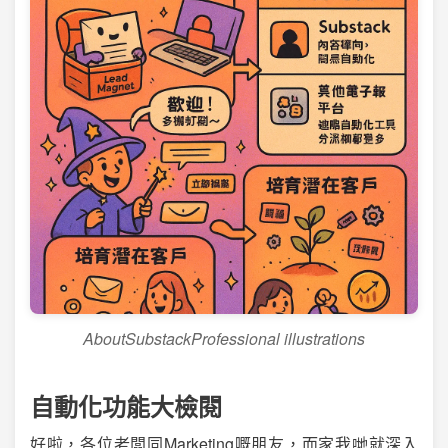
AboutSubstackProfessional illustrations
自動化功能大檢閱
好啦，各位老闆同Marketing嘅朋友，而家我哋就深入