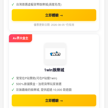
台灣首選虛擬貨幣娛樂城(高匿名性)
立即體驗 →
優惠更新日期: 2026-08-05 *仍有效
Av界大金主
1win娛樂城
常常在P站贊助(可在P站搜1win)
500%首儲獎金，加密貨幣玩家首選
巨無霸級的娛樂城, 提供超過 10,000 款遊戲
立即體驗 →