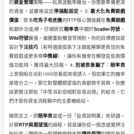
的
資金管理
策略——玩高波動率機台，你需要準備更深
的資金，並嚴格設定
停損點設定
。 3.
最大化免費遊戲
價值
：很多
吃角子老虎機
的RTP核心價值藏在
免費遊戲
和額外功能裡。仔細研究
賠率表
中關於
Scatter符號
、
Wild符號
擴張、連勝重新觸發等規則。你的目標應該是
設計
下注技巧
（有時適度提高下注額能解鎖更高倍的免
費遊戲或更多條
中獎線
），讓你有機會在觸發這些高價
值功能時，獲得最大回報。 4.
別被表象騙了
：
賠率表
上某個組合派彩1000倍看起來很誘人，但如果它的機率
是億分之一，那它對整體期望值的貢獻微乎其微。你應
該更關注那些「中等派彩但相對容易出現」的組合，它
們才是你資金消耗戰中的主要補給站。
總而言之，把
賠率表
當成一份「投資說明書」來研讀。
計算
RTP與期望值
的過程，就是讓你從一個憑感覺押注
的玩家，轉變為一個理解遊戲底層
運作原理
的理性參與