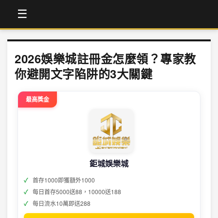
☰
2026娛樂城註冊金怎麼領？專家教
你避開文字陷阱的3大關鍵
最高獎金
鉅城娛樂城
首存1000即獲額外1000
每日首存5000送88，10000送188
每日流水10萬即送288