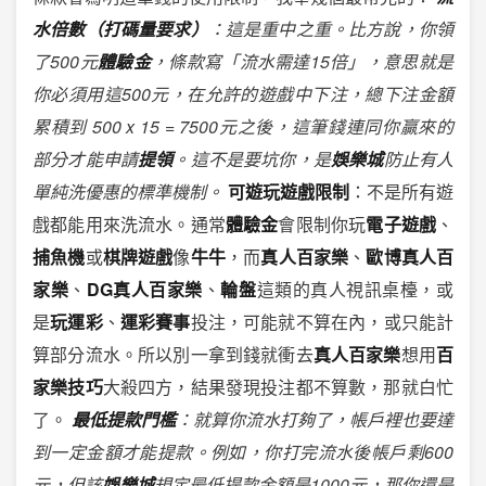
水倍數（打碼量要求）
：這是重中之重。比方說，你領
了500元
體驗金
，條款寫「流水需達15倍」，意思就是
你必須用這500元，在允許的遊戲中下注，總下注金額
累積到 500 x 15 = 7500元之後，這筆錢連同你贏來的
部分才能申請
提領
。這不是要坑你，是
娛樂城
防止有人
單純洗優惠的標準機制。
可遊玩遊戲限制
：不是所有遊
戲都能用來洗流水。通常
體驗金
會限制你玩
電子遊戲
、
捕魚機
或
棋牌遊戲
像
牛牛
，而
真人百家樂
、
歐博真人百
家樂
、
DG真人百家樂
、
輪盤
這類的真人視訊桌檯，或
是
玩運彩
、
運彩賽事
投注，可能就不算在內，或只能計
算部分流水。所以別一拿到錢就衝去
真人百家樂
想用
百
家樂技巧
大殺四方，結果發現投注都不算數，那就白忙
了。
最低提款門檻
：就算你流水打夠了，帳戶裡也要達
到一定金額才能提款。例如，你打完流水後帳戶剩600
元，但該
娛樂城
規定最低提款金額是1000元，那你還是