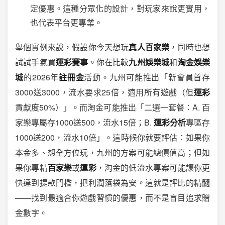
定優惠。這種分眾化的設計，對玩家來說更實用，
也代表平台更專業。
舉個實例來說，假設你今天想玩
真人百家樂
，同時也想
試試手氣買
運彩賽事
。你在比較
九州娛樂城
和
淘金娛樂
城
的2026年
註冊金
活動。九州可能推出「新會員首存
3000送3000，流水要求25倍，適用所有遊戲（但
運彩
貢獻度50%）」。而淘金可能推出「二選一套餐：A. 百
家樂專屬存1000送500，流水15倍；B.
運彩分析
專區存
1000送200，流水10倍」。這時候你就要評估：如果你
本金多、想全方位玩，九州的方案可能總價值高；但如
果你專精
百家樂
或
運彩
，淘金的低流水專案可能讓你更
快達到提款門檻，把利潤落袋為安。這就是評比的精髓
——找到最適合你遊戲習慣的優惠，而不是盲目追求贈
金數字。