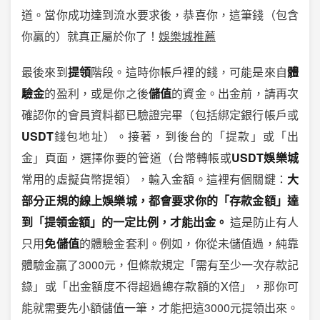
道。當你成功達到流水要求後，恭喜你，這筆錢（包含
你贏的）就真正屬於你了！
娛樂城推薦
最後來到
提領
階段。這時你帳戶裡的錢，可能是來自
體
驗金
的盈利，或是你之後
儲值
的資金。出金前，請再次
確認你的會員資料都已驗證完畢（包括綁定銀行帳戶或
USDT
錢包地址）。接著，到後台的「提款」或「出
金」頁面，選擇你要的管道（台幣轉帳或
USDT娛樂城
常用的虛擬貨幣提領），輸入金額。這裡有個關鍵：
大
部分正規的線上娛樂城，都會要求你的「存款金額」達
到「提領金額」的一定比例，才能出金。
這是防止有人
只用
免儲值
的體驗金套利。例如，你從未儲值過，純靠
體驗金贏了3000元，但條款規定「需有至少一次存款記
錄」或「出金額度不得超過總存款額的X倍」，那你可
能就需要先小額儲值一筆，才能把這3000元提領出來。