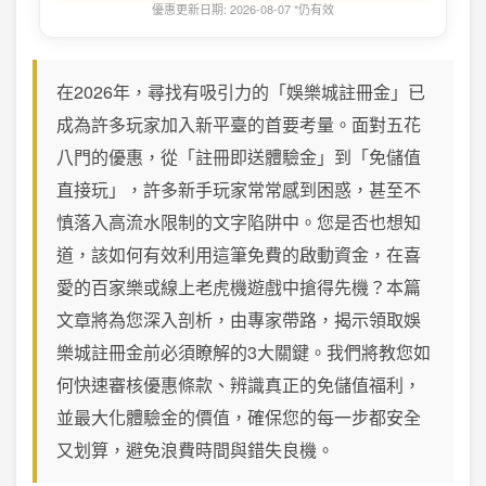
優惠更新日期: 2026-08-07 *仍有效
在2026年，尋找有吸引力的「娛樂城註冊金」已
成為許多玩家加入新平臺的首要考量。面對五花
八門的優惠，從「註冊即送體驗金」到「免儲值
直接玩」，許多新手玩家常常感到困惑，甚至不
慎落入高流水限制的文字陷阱中。您是否也想知
道，該如何有效利用這筆免費的啟動資金，在喜
愛的百家樂或線上老虎機遊戲中搶得先機？本篇
文章將為您深入剖析，由專家帶路，揭示領取娛
樂城註冊金前必須瞭解的3大關鍵。我們將教您如
何快速審核優惠條款、辨識真正的免儲值福利，
並最大化體驗金的價值，確保您的每一步都安全
又划算，避免浪費時間與錯失良機。