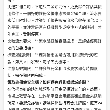
挑選註冊金時，不能只看金額高低，更要綜合評估其使
用條件。一個好的註冊金優惠應該是金額合理、流水要
求低且限制少。建議新手優先選擇流水倍數在15倍以下
的平臺，並注意是否有遊戲類型或投注方式的限制，才
能真正享受到優惠。
比較流水要求：** 流水越低越容易達成，是評估優惠好
壞的首要指標。
檢查遊戲限制：** 確認優惠金是否可用於您想玩的遊
戲，如真人百家樂、電子老虎機等。
注意有效期限：** 許多註冊金和流水要求都有時間限
制，需在期限內完成。
領取註冊金安全嗎？如何避免遇到娛樂城詐騙？
在信譽良好的娛樂城領取註冊金是相對安全的。然而，
市場上確實存在一些詐騙平臺會用超高額註冊金來誘騙
玩家。要避免詐騙，請選擇那些持有合法牌照、擁有24
小時線上客服且在玩家社羣中有良好口碑的平臺，不要