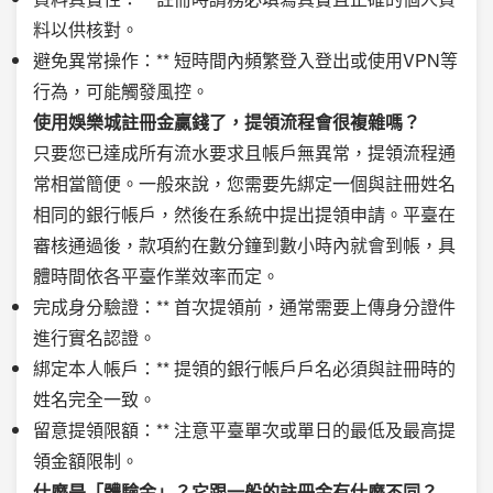
料以供核對。
避免異常操作：** 短時間內頻繁登入登出或使用VPN等
行為，可能觸發風控。
使用娛樂城註冊金贏錢了，提領流程會很複雜嗎？
只要您已達成所有流水要求且帳戶無異常，提領流程通
常相當簡便。一般來說，您需要先綁定一個與註冊姓名
相同的銀行帳戶，然後在系統中提出提領申請。平臺在
審核通過後，款項約在數分鐘到數小時內就會到帳，具
體時間依各平臺作業效率而定。
完成身分驗證：** 首次提領前，通常需要上傳身分證件
進行實名認證。
綁定本人帳戶：** 提領的銀行帳戶戶名必須與註冊時的
姓名完全一致。
留意提領限額：** 注意平臺單次或單日的最低及最高提
領金額限制。
什麼是「體驗金」？它跟一般的註冊金有什麼不同？