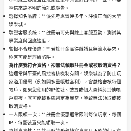
輕信來路不明的簡訊或廣告。
選擇知名品牌：** 優先考慮營運多年、評價正面的大型
娛樂城。
驗證客服系統：** 註冊前可先與線上客服互動，測試其
專業度與回應速度。
警惕不合理優惠：** 若註冊金高得離譜且無流水要求，
極有可能是詐騙陷阱。
為什麼我符合資格，卻無法領取註冊金或被取消資格？
這通常與平臺的風控審核機制有關。娛樂城為了防止玩
家濫用優惠（例如開多重帳號套利），會嚴格審核每個
帳戶。如果您使用的IP位址、裝置或個人資料與其他帳
戶重複，就可能被系統判定為異常，導致無法領取或被
取消資格。
一人限領一次：** 註冊金優惠通常限制每位玩家、每個
IP、每臺裝置只能領取一次。
資料真實性：** 註冊時請務必填寫真實且正確的個人資