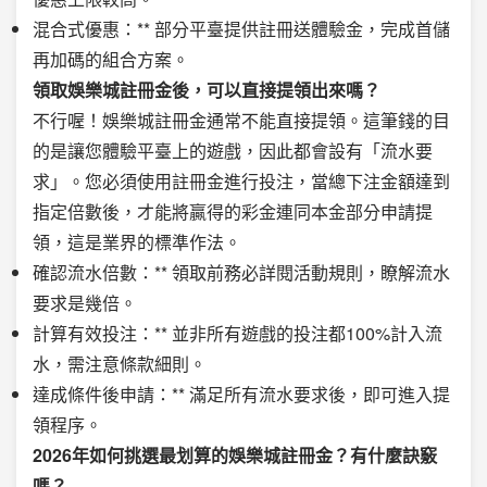
混合式優惠：** 部分平臺提供註冊送體驗金，完成首儲
再加碼的組合方案。
領取娛樂城註冊金後，可以直接提領出來嗎？
不行喔！娛樂城註冊金通常不能直接提領。這筆錢的目
的是讓您體驗平臺上的遊戲，因此都會設有「流水要
求」。您必須使用註冊金進行投注，當總下注金額達到
指定倍數後，才能將贏得的彩金連同本金部分申請提
領，這是業界的標準作法。
確認流水倍數：** 領取前務必詳閱活動規則，瞭解流水
要求是幾倍。
計算有效投注：** 並非所有遊戲的投注都100%計入流
水，需注意條款細則。
達成條件後申請：** 滿足所有流水要求後，即可進入提
領程序。
2026年如何挑選最划算的娛樂城註冊金？有什麼訣竅
嗎？