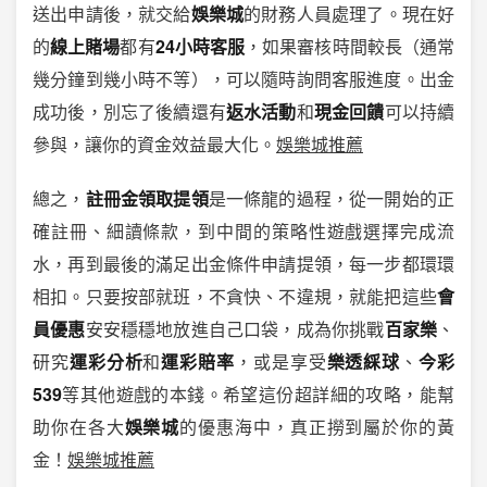
送出申請後，就交給
娛樂城
的財務人員處理了。現在好
的
線上賭場
都有
24小時客服
，如果審核時間較長（通常
幾分鐘到幾小時不等），可以隨時詢問客服進度。出金
成功後，別忘了後續還有
返水活動
和
現金回饋
可以持續
參與，讓你的資金效益最大化。
娛樂城推薦
總之，
註冊金領取提領
是一條龍的過程，從一開始的正
確註冊、細讀條款，到中間的策略性遊戲選擇完成流
水，再到最後的滿足出金條件申請提領，每一步都環環
相扣。只要按部就班，不貪快、不違規，就能把這些
會
員優惠
安安穩穩地放進自己口袋，成為你挑戰
百家樂
、
研究
運彩分析
和
運彩賠率
，或是享受
樂透綵球
、
今彩
539
等其他遊戲的本錢。希望這份超詳細的攻略，能幫
助你在各大
娛樂城
的優惠海中，真正撈到屬於你的黃
金！
娛樂城推薦