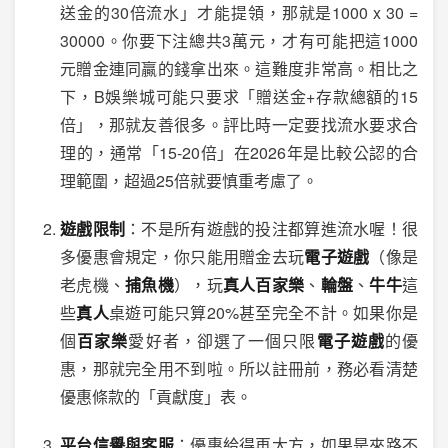
送金的30倍流水」才能提領，那就是1000 x 30 =
30000。你要下注總共3萬元，才有可能把這1000
元贈金連同贏的錢拿出來。這難度非常高。相比之
下，B娛樂城可能只要求「贈送金+存款總額的15
倍」，那就友善很多。評比時一定要找流水要求合
理的，通常「15-20倍」在2026年是比較公認的合
理範圍，超過25倍就要慎重考慮了。
遊戲限制
：不是所有遊戲的投注都算進流水喔！很
多優惠會規定，你只能用贈金去玩
電子遊戲
（像是
老虎機、
捕魚機
），玩
真人百家樂
、
輪盤
、
牛牛
這
些
真人
桌遊可能只算20%甚至完全不計。如果你是
個
百家樂
愛好者，卻選了一個只限
電子遊戲
的優
惠，那就完全用不到啦。所以註冊前，務必看清楚
優惠條款的「貢獻度」表。
平台信譽與客服
：優惠給得再大方，如果是來路不