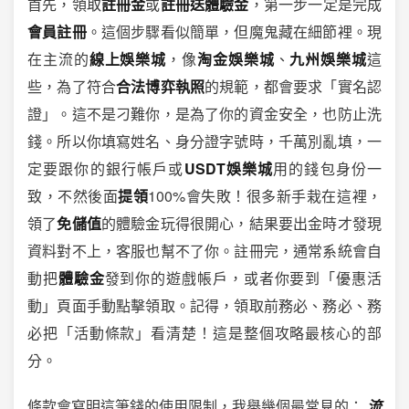
首先，領取
註冊金
或
註冊送體驗金
，第一步一定是完成
會員註冊
。這個步驟看似簡單，但魔鬼藏在細節裡。現
在主流的
線上娛樂城
，像
淘金娛樂城
、
九州娛樂城
這
些，為了符合
合法博弈執照
的規範，都會要求「實名認
證」。這不是刁難你，是為了你的資金安全，也防止洗
錢。所以你填寫姓名、身分證字號時，千萬別亂填，一
定要跟你的銀行帳戶或
USDT娛樂城
用的錢包身份一
致，不然後面
提領
100%會失敗！很多新手栽在這裡，
領了
免儲值
的體驗金玩得很開心，結果要出金時才發現
資料對不上，客服也幫不了你。註冊完，通常系統會自
動把
體驗金
發到你的遊戲帳戶，或者你要到「優惠活
動」頁面手動點擊領取。記得，領取前務必、務必、務
必把「活動條款」看清楚！這是整個攻略最核心的部
分。
條款會寫明這筆錢的使用限制，我舉幾個最常見的：
流