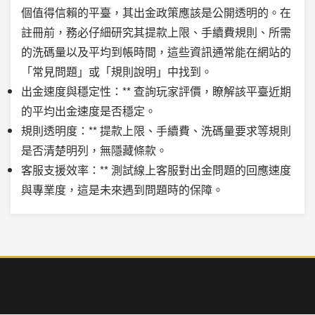
個值得信賴的平臺，其出金政策應該是公開透明的。在
註冊前，務必仔細研究其提款上限、手續費規則、所需
的洗碼量以及平均到帳時間，這些資訊通常能在網站的
「常見問題」或「規則說明」中找到。
出金速度與穩定性：** 查詢玩家評價，瞭解該平臺近期
的平均出金速度是否穩定。
規則透明度：** 提款上限、手續費、洗碼量要求等規則
是否清楚明列，無隱藏條款。
客服支援效率：** 測試線上客服對出金問題的回應速度
與專業度，這是未來遇到問題時的保障。