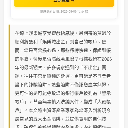
優惠更新日期: 2026-08-06 *仍有效
在線上娛樂城享受遊戲快感後，最期待的莫過於
順利將獲利「娛樂城出金」到自己的帳戶。然
而，您是否曾擔心過，那些標榜快速、保證到帳
的平臺，背後是否隱藏著風險？根據我們在2026
年的最新觀察，許多玩家遇到的「不出金」問
題，往往不只是單純的延遲，更可能是不肖業者
設下的詐騙陷阱。這些陷阱不僅讓您血本無歸，
更可怕的是可能導致您的銀行帳戶被列為「警示
帳戶」，甚至無辜捲入洗錢案件，變成「人頭帳
戶」。本文將由資深產業專家為您深入剖析現今
最常見的五大出金陷阱，並提供實用的自保技
巧，確保您的娛樂體驗安全無虞，安心提領每一