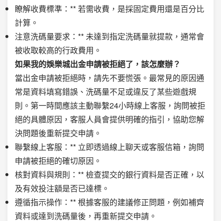
瞭解收費標準：** 若需收費，是採固定費用還是百分比
計算。
注意洗碼量要求：** 未達到指定洗碼量就提款，通常會
被收取較高的行政費用。
如果我的娛樂城出金申請被拒絕了，該怎麼辦？
當出金申請被拒絕時，請先不要慌張。最常見的原因通
常是資料填寫錯誤、洗碼量不足或違反了某些遊戲規
則。第一時間應該主動聯繫24小時線上客服，詢問被拒
絕的具體原因，客服人員會提供明確的指引，協助您解
決問題後重新提交申請。
聯繫線上客服：** 立即透過線上聊天或客服信箱，詢問
申請被拒絕的確切原因。
核對資料與規則：** 檢查提交的銀行資料是否正確，以
及有效投注額是否已達標。
遵循指示操作：** 根據客服的建議修正問題，例如補齊
資料或達到洗碼量後，再重新提交申請。