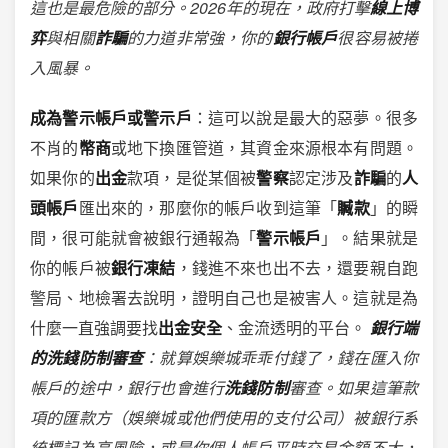
這也是最危險的部分。2026年的現在，政府打擊
線上博
弈
與相關
詐騙
的力道非常強，你的
銀行帳戶
很容易被捲
入風暴。
成為警示帳戶或警示戶
：這可以說是最大的惡夢。很多
不肖的
幣商
或地下換匯管道，其資金來源根本有問題。
如果你的
出金
款項，是從某個被
警察
認定涉及
詐騙
的
人
頭帳戶
匯出來的，那麼你的帳戶收到這筆「
贓款
」的瞬
間，很可能就會被銀行通報為「
警示帳戶
」。結果就是
你的帳戶被
銀行凍結
，錢進不來也出不去，還要親自跑
警局、地檢署去說明，證明自己也是被害人。這就是為
什麼一直強調要找
出金安全
、金流透明的平台。
銀行端
的洗錢防制審查
：就算娛樂城乖乖付錢了，錢在匯入你
帳戶的途中，銀行也會進行
洗錢防制
審查。如果這筆款
項的匯款方（娛樂城或他們使用的支付公司）被銀行系
統標記為高風險，或是你個人帳戶平時交易金額不大，