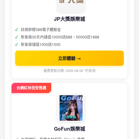
JP大獎娛樂城
註冊即贈388電子體驗金
新會員30天內儲值10000送888，50000送1888
新會員儲值1000送1000
立即體驗 →
優惠更新日期: 2026-08-06 *仍有效
台網紅林倪安推薦
GoFun娛樂城