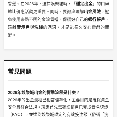
警覺。在2026年，選擇娛樂城時，「
穩定出金
」的口碑
遠比優惠活動更重要。同時，要徹底理解
出金風險
，避
免使用來路不明的金流管道，保護好自己的
銀行帳戶
，
遠離
警示戶
與
洗錢
的泥沼，才是能長久安心遊戲的關
鍵。
常見問題
2026年娛樂城出金的標準流程是什麼？
2026年的出金流程已相當標準化，主要目的是確保資金
安全且符合法規。玩家首先需確認帳戶已完成實名認證
（KYC），並達到娛樂城規定的有效投注額（俗稱「洗