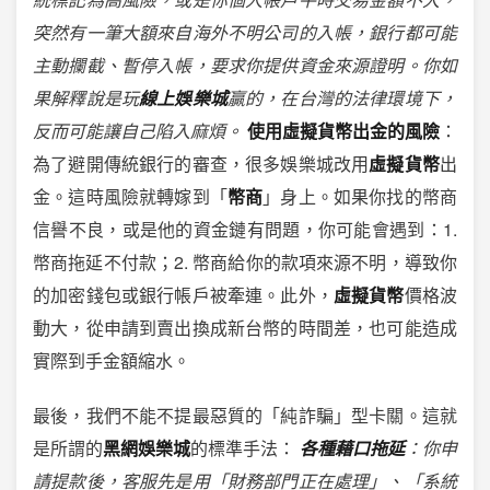
突然有一筆大額來自海外不明公司的入帳，銀行都可能
主動攔截、暫停入帳，要求你提供資金來源證明。你如
果解釋說是玩
線上娛樂城
贏的，在台灣的法律環境下，
反而可能讓自己陷入麻煩。
使用虛擬貨幣出金的風險
：
為了避開傳統銀行的審查，很多娛樂城改用
虛擬貨幣
出
金。這時風險就轉嫁到「
幣商
」身上。如果你找的幣商
信譽不良，或是他的資金鏈有問題，你可能會遇到：1.
幣商拖延不付款；2. 幣商給你的款項來源不明，導致你
的加密錢包或銀行帳戶被牽連。此外，
虛擬貨幣
價格波
動大，從申請到賣出換成新台幣的時間差，也可能造成
實際到手金額縮水。
最後，我們不能不提最惡質的「純詐騙」型卡關。這就
是所謂的
黑網娛樂城
的標準手法：
各種藉口拖延
：你申
請提款後，客服先是用「財務部門正在處理」、「系統