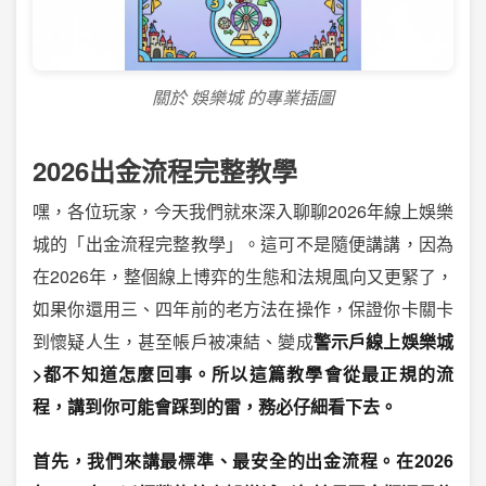
關於 娛樂城 的專業插圖
2026出金流程完整教學
嘿，各位玩家，今天我們就來深入聊聊2026年線上娛樂
城的「出金流程完整教學」。這可不是隨便講講，因為
在2026年，整個線上博弈的生態和法規風向又更緊了，
如果你還用三、四年前的老方法在操作，保證你卡關卡
到懷疑人生，甚至帳戶被凍結、變成
警示戶線上娛樂城
>都不知道怎麼回事。所以這篇教學會從最正規的流
程，講到你可能會踩到的雷，務必仔細看下去。
首先，我們來講最標準、最安全的
出金
流程。在2026